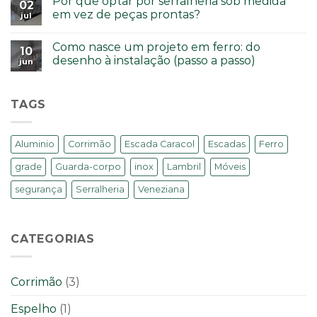
Por que optar por serralheria sob medida
02
em vez de peças prontas?
jul
Como nasce um projeto em ferro: do
10
desenho à instalação (passo a passo)
jun
TAGS
Aluminio
Corrimão
Escada Caracol
Escadas
Ferro
grade
Guarda-corpo
inox
Lambril
Móveis
segurança
Serralheria
Veneziana
CATEGORIAS
Corrimão
(3)
Espelho
(1)