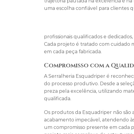
trajetória pautada na excelência e n
uma escolha confiável para clientes 
profissionais qualificados e dedicados
Cada projeto é tratado com cuidado m
em cada peça fabricada.
Compromisso com a Quali
A Serralheria Esquadriper é reconhec
do processo produtivo. Desde a seleçã
preza pela excelência, utilizando mat
qualificada.
Os produtos da Esquadriper não são 
acabamento impecável, atendendo às e
um compromisso presente em cada pe