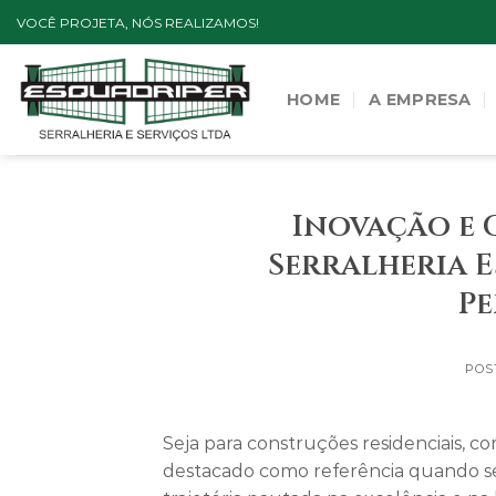
Skip
VOCÊ PROJETA, NÓS REALIZAMOS!
to
content
HOME
A EMPRESA
Inovação e 
Serralheria E
Pe
POS
Seja para construções residenciais, co
destacado como referência quando se