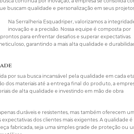
a busca contínua por inovação, a empresa se consolida c
que buscam qualidade e personalização em seus projetos
Na Serralheria Esquadriper, valorizamos a integridade
inovação e a precisão. Nossa equipe é composta por
, prontos para enfrentar desafios e superar expectativas.
eticuloso, garantindo a mais alta qualidade e durabilid
dade
ida por sua busca incansável pela qualidade em cada et
o dos materiais até a entrega final do produto, a empre
eriais de alta qualidade e investindo em mão de obra
apenas duráveis e resistentes, mas também oferecem u
xpectativas dos clientes mais exigentes. A qualidade é
ça fabricada, seja uma simples grade de proteção ou 