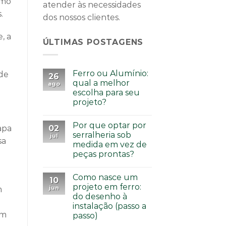
omo
atender às necessidades
.
dos nossos clientes.
, a
ÚLTIMAS POSTAGENS
Ferro ou Alumínio:
ade
26
qual a melhor
ago
escolha para seu
projeto?
Por que optar por
02
apa
serralheria sob
jul
sa
medida em vez de
peças prontas?
Como nasce um
10
projeto em ferro:
jun
m
do desenho à
instalação (passo a
um
passo)