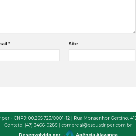
mail
*
Site
iper - CNPJ: 00.265.723/0001-12 | Rua Monsenhor Gercino, 4120 
Contato: (47) 3466-0285 |
comercial@esquadriper.com.br
Desenvolvido por
Agência Alavanca