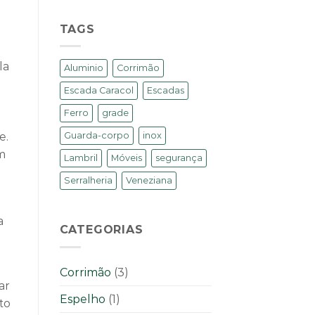
TAGS
la
Aluminio
Corrimão
Escada Caracol
Escadas
Ferro
grade
e.
Guarda-corpo
inox
m
Lambril
Móveis
segurança
Serralheria
Veneziana
a
CATEGORIAS
Corrimão
(3)
ar
Espelho
(1)
to