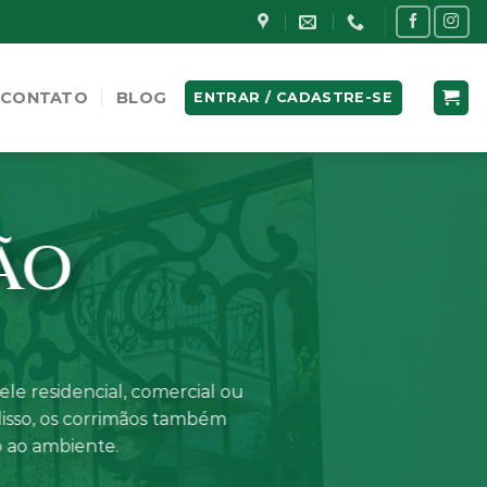
CONTATO
BLOG
ENTRAR / CADASTRE-SE
ÃO
le residencial, comercial ou
disso, os corrimãos também
o ao ambiente.