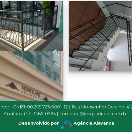
iper - CNPJ: 00.265.723/0001-12 | Rua Monsenhor Gercino, 4120 
Contato: (47) 3466-0285 |
comercial@esquadriper.com.br
Desenvolvido por
Agência Alavanca