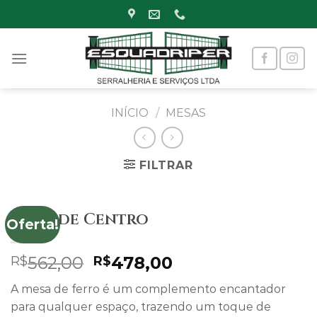
Skip
to
content
INÍCIO
/
MESAS
FILTRAR
Mesa de Centro
Oferta!
Original
Current
562,00
478,00
R$
R$
price
price
A mesa de ferro é um complemento encantador
was:
is:
para qualquer espaço, trazendo um toque de
R$562,00.
R$478,00.